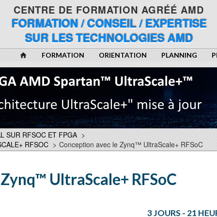
CENTRE DE FORMATION AGRÉÉ AMD
FORMATION / CONSEIL / EXPERTISE
SUR LES TECHNOLOGIES AMD
FORMATION
ORIENTATION
PLANNING
P
L SUR RFSOC ET FPGA
>
SCALE+ RFSOC
>
Conception avec le Zynq™ UltraScale+ RFSoC
e Zynq™ UltraScale+ RFSoC
3 JOURS - 21 HEU