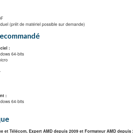
DF
iduel (prêt de matériel possible sur demande)
 Recommandé
ciel :
ndows 64-bits
icro
:
nt :
ndows 64-bits
que
que et Télécom, Expert AMD depuis 2009 et Formateur AMD depuis 