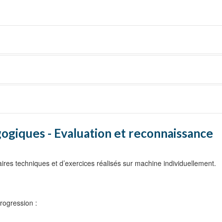
oC {Lecture, Demo}
ab}
ab}
ogiques - Evaluation et reconnaissance
ure, Demo, Lab}
 de Données {Lecture, Demo, Lab}
ires techniques et d’exercices réalisés sur machine individuellement.
rogression :