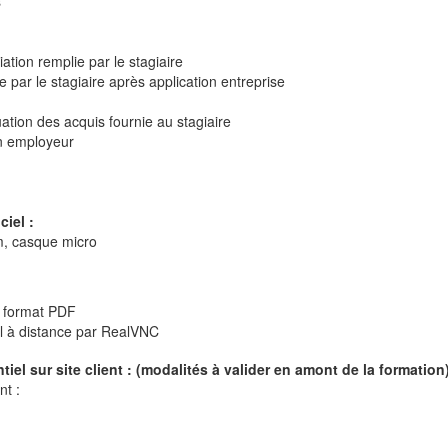
s
iation remplie par le stagiaire
e par le stagiaire après application entreprise
ation des acquis fournie au stagiaire
son employeur
ciel :
m, casque micro
n format PDF
el à distance par RealVNC
iel sur site client : (modalités à valider en amont de la formation
nt :