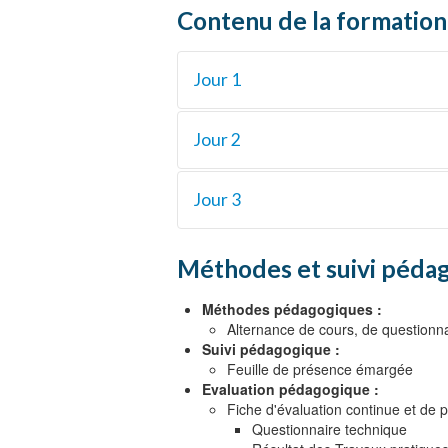
Contenu de la formation
Jour 1
Objectif 1
Jour 2
Présentation Zynq UltraScale+ RFS
Objectif 2
Objectif 2
Jour 3
Matériel RF-ADC {Lecture, Demo, L
Matériel RF-DAC {Lecture, Demo, L
Matériel RFSoC {Lecture, Demo}
Objectif 4
Méthodes et suivi pédag
Objectif 3
Mise en pratique sur ZCU111 {Lect
Implémentation des Convertisseurs
Méthodes pédagogiques :
Alternance de cours, de questionna
Suivi pédagogique :
Feuille de présence émargée
Evaluation pédagogique :
Fiche d'évaluation continue et de p
Questionnaire technique